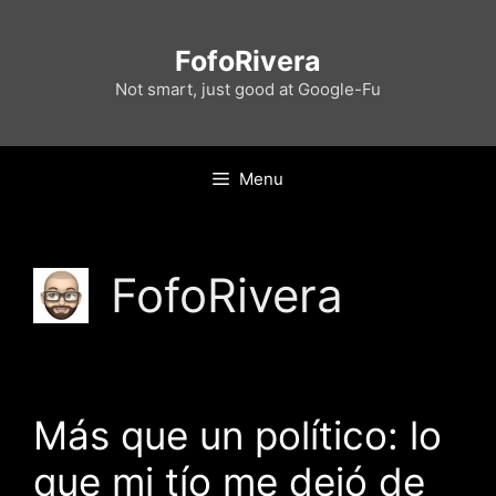
Skip
to
FofoRivera
content
Not smart, just good at Google-Fu
Menu
FofoRivera
Más que un político: lo
que mi tío me dejó de