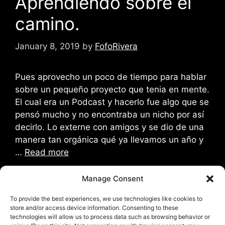
Aprendiendo sobre el
camino.
January 8, 2019
by
FofoRivera
Pues aprovecho un poco de tiempo para hablar
sobre un pequeño proyecto que tenia en mente.
El cual era un Podcast y hacerlo fue algo que se
pensó mucho y no encontraba un nicho por así
decirlo. Lo externe con amigos y se dio de una
manera tan orgánica qué ya llevamos un año y
…
Read more
Manage Consent
Categories
Eventos
,
Personal
Tags
Android
,
Comadre
,
el paso
,
iphone
,
juarez
,
To provide the best experiences, we use technologies like cookies to
store and/or access device information. Consenting to these
Mexico
technologies will allow us to process data such as browsing behavior or