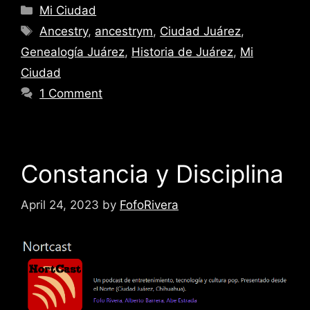
Categories
Mi Ciudad
Tags
Ancestry
,
ancestrym
,
Ciudad Juárez
,
Genealogía Juárez
,
Historia de Juárez
,
Mi
Ciudad
1 Comment
Constancia y Disciplina
April 24, 2023
by
FofoRivera