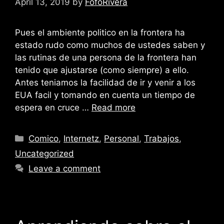
April 13, 2019
by
FofoRivera
Pues el ambiente politico en la frontera ha
estado rudo como muchos de ustedes saben y
las rutinas de una persona de la frontera han
tenido que ajustarse (como siempre) a ello.
Antes teniamos la facilidad de ir y venir a los
EUA facil y tomando en cuenta un tiempo de
espera en cruce …
Read more
Categories
Comico
,
Internetz
,
Personal
,
Trabajos
,
Uncategorized
Leave a comment