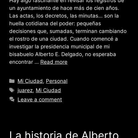
Hay algo fascinante en revisar los registros de
un ayuntamiento de hace más de cien años.
Las actas, los decretos, las minutas… son la
huella cotidiana del poder: pequeñas
decisiones que, sumadas, terminan cambiando
el rostro de una ciudad. Cuando comencé a
investigar la presidencia municipal de mi
bisabuelo Alberto E. Delgado, no esperaba
encontrar …
Read more
Categories
Mi Ciudad
,
Personal
Tags
juarez
,
Mi Ciudad
Leave a comment
La historia de Alberto