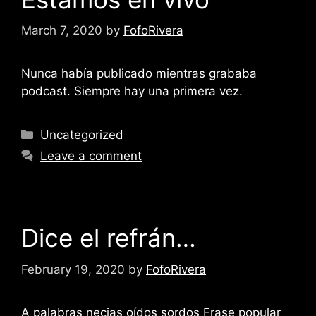
March 7, 2020
by
FofoRivera
Nunca había publicado mientras grababa
podcast. Siempre hay una primera vez.
Categories
Uncategorized
Leave a comment
Dice el refrán…
February 19, 2020
by
FofoRivera
A palabras necias oídos sordos Frase popular