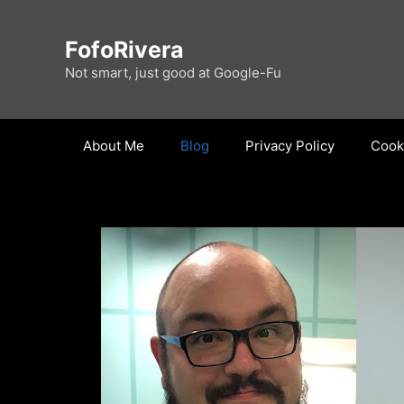
Skip
to
FofoRivera
content
Not smart, just good at Google-Fu
About Me
Blog
Privacy Policy
Cooki