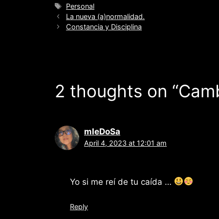
Tags
Personal
La nueva (a)normalidad.
Constancia y Disciplina
2 thoughts on “Cambi
mIeDoSa
April 4, 2023 at 12:01 am
Yo si me reí de tu caída …
Reply