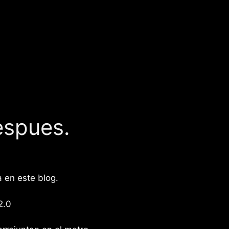
espues.
 en este blog.
2.0