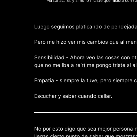
Persona2: Si, y si no lo hiciste que hiciste con t
Luego seguimos platicando de pendeja
Pero me hizo ver mis cambios que al men
Sensibilidad.- Ahora veo las cosas con otr
que no me iba a reír) me pongo triste si
Empatia.- siempre la tuve, pero siempre 
Escuchar y saber cuando callar.
No por esto digo que sea mejor persona 
llegas cierto punto de saber que mostrar