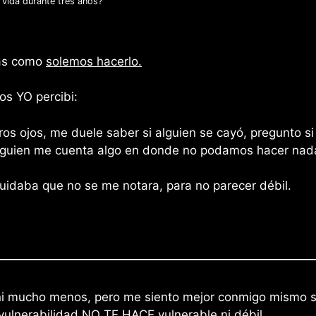
u vida durante tres años?
das como
solemos hacerlo.
os YO percibi:
os ojos, me duele saber si alguien se cayó, pregunto si 
 alguien me cuenta algo en donde no podamos hacer nad
cuidaba que no se me notara, para no parecer débil.
ni mucho menos, pero me siento mejor conmigo mismo se
 vulnerabilidad NO TE HACE vulnerable ni débil.