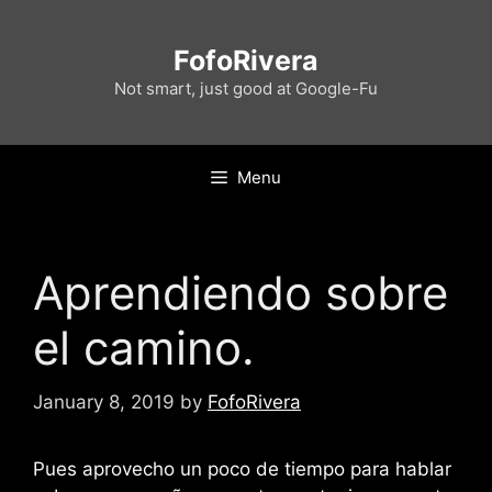
Skip
to
FofoRivera
content
Not smart, just good at Google-Fu
Menu
Aprendiendo sobre
el camino.
January 8, 2019
by
FofoRivera
Pues aprovecho un poco de tiempo para hablar