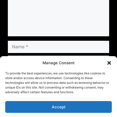
Name
Email
Manage Consent
Website
To provide the best experiences, we use technologies like cookies to
store and/or access device information. Consenting to these
technologies will allow us to process data such as browsing behavior or
unique IDs on this site. Not consenting or withdrawing consent, may
Save my name, email, and website in this
adversely affect certain features and functions.
browser for the next time I comment.
Accept