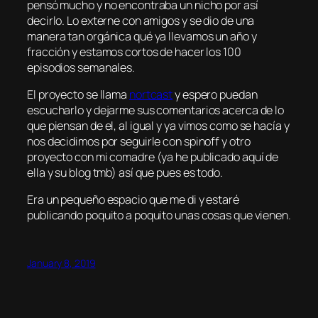
pensó mucho y no encontraba un nicho por así
decirlo. Lo externe con amigos y se dio de una
manera tan orgánica qué ya llevamos un año y
fracción y estamos cortos de hacer los 100
episodios semanales.
El proyecto se llama
nortcast
y espero puedan
escucharlo y dejarme sus comentarios acerca de lo
que piensan de el, al igual y ya vimos como se hacía y
nos decidimos por seguirle con spinoff y otro
proyecto con mi comadre (ya he publicado aquí de
ella y su blog tmb) así que pues es todo.
Era un pequeño espacio que me di y estaré
publicando poquito a poquito unas cosas que vienen.
January 8, 2019