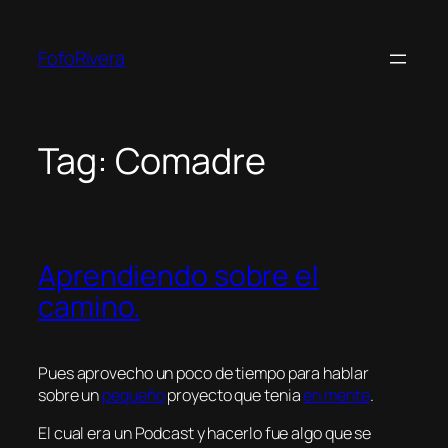
Skip
to
FofoRivera
content
Tag:
Comadre
Aprendiendo sobre el
camino.
Pues aprovecho un poco de tiempo para hablar
sobre un
pequeño
proyecto que tenia
en mente
.
El cual era un Podcast y hacerlo fue algo que se