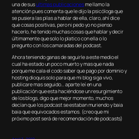
una de sus
ultimas publicaciones
me llamo la
atención pues comenta que le dijo la psicóloga que
se pusiera las pilas a hablar de ella, claro, ahí dice
que cosas positivas, pero ni pedo yo no pienso
hacerlo, he tenido muchas cosas que hablar y decir
últimamente que solo lo platico con ella o lo
pregunto con los camaradas del podcast.
Ahora teniendo ganas de seguirle a este medio el
cual ha estado un poco muerto y mas que nada
porque me cala el codo saber que pago por dominio y
hosting dioquis solo para que mi blog siga vivo,
publicare mas seguido… aparte leí en una
publicación que esta haciéndose un resurgimiento
de los blogs, digo que mejor momento, muchos
decían que los podcast se estaban muriendo y
baia
baia
que equivocados
estamos. (creo que mi
próximo post será de recomendación de podcasts)