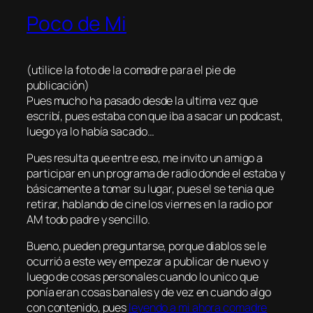
Poco de Mi
(utilice la foto de la comadre para el pie de
publicación)
Pues mucho ha pasado desde la ultima vez que
escribí, pues estaba con que iba a sacar un podcast,
luego ya lo había sacado…
Pues resulta que entre eso, me invito un amigo a
participar en un programa de radio donde el estaba y
básicamente a tomar su lugar, pues el se tenia que
retirar, hablando de cine los viernes en la radio por
AM todo padre y sencillo.
Bueno, pueden preguntarse, porque diablos se le
ocurrió a este wey empezar a publicar de nuevo y
luego de cosas personales cuando lo unico que
ponía eran cosas banales y de vez en cuando algo
con contenido, pues
leyendo a mi ahora comadre