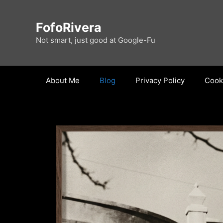
Skip
to
FofoRivera
content
Not smart, just good at Google-Fu
About Me
Blog
Privacy Policy
Cooki