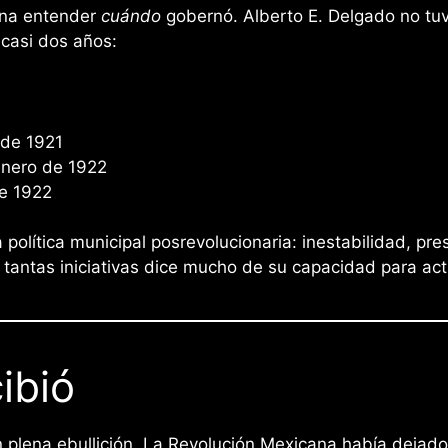
pena entender
cuándo
gobernó. Alberto E. Delgado no tuv
 casi dos años:
 de 1921
enero de 1922
de 1922
 política municipal posrevolucionaria: inestabilidad, pr
 tantas iniciativas dice mucho de su capacidad para act
ibió
plena ebullición. La Revolución Mexicana había dejado 