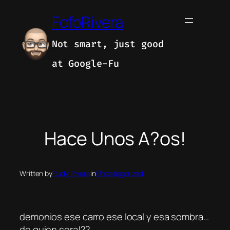
Skip
FofoRivera
to
content
Not smart, just good
at Google-Fu
Hace Unos A?os!
Written by
Rudy Rivera
in
Uncategorized
demonios ese carro ese local y esa sombra…
de quien sera!??