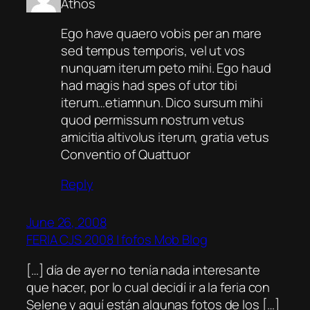
Athos
Ego have quaero vobis per an mare
sed tempus temporis, vel ut vos
nunquam iterum peto mihi. Ego haud
had magis had spes of utor tibi
iterum…etiamnun. Dico sursum mihi
quod permissum nostrum vetus
amicitia altivolus iterum, gratia vetus
Conventio of Quattuor
Reply
June 26, 2008
FERIA CJS 2008 | fofos Mob Blog
[…] día de ayer no tenía nada interesante
que hacer, por lo cual decidí ir a la feria con
Selene y aquí están algunas fotos de los […]