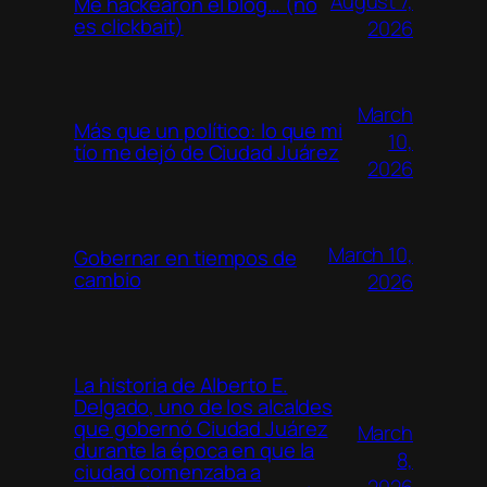
August 7,
Me hackearon el blog… (no
es clickbait)
2026
March
Más que un político: lo que mi
10,
tío me dejó de Ciudad Juárez
2026
March 10,
Gobernar en tiempos de
cambio
2026
La historia de Alberto E.
Delgado, uno de los alcaldes
que gobernó Ciudad Juárez
March
durante la época en que la
8,
ciudad comenzaba a