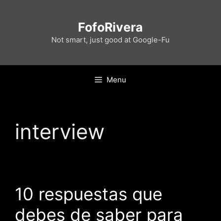
Skip
to
FofoRivera
content
Not smart, just good at Google-Fu
Menu
interview
10 respuestas que
debes de saber para