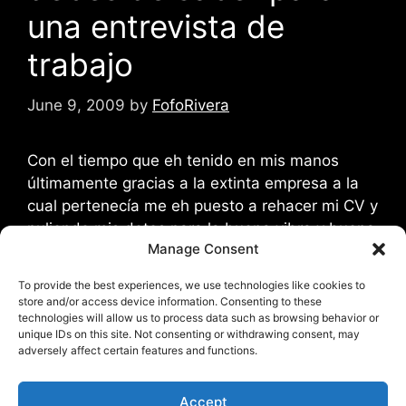
una entrevista de
trabajo
June 9, 2009
by
FofoRivera
Con el tiempo que eh tenido en mis manos
últimamente gracias a la extinta empresa a la
cual pertenecía me eh puesto a rehacer mi CV y
puliendo mis dotes para la buena vibra y buena
Manage Consent
conversación en entrevistas, me tope con una
lista de consejos para las típicas preguntas que
To provide the best experiences, we use technologies like cookies to
hace el personal de …
Read more
store and/or access device information. Consenting to these
technologies will allow us to process data such as browsing behavior or
unique IDs on this site. Not consenting or withdrawing consent, may
Categories
Eventos
,
iLife
,
Uncategorized
adversely affect certain features and functions.
Tags
curriculum
,
entrevista
,
interview
,
preguntas
,
Accept