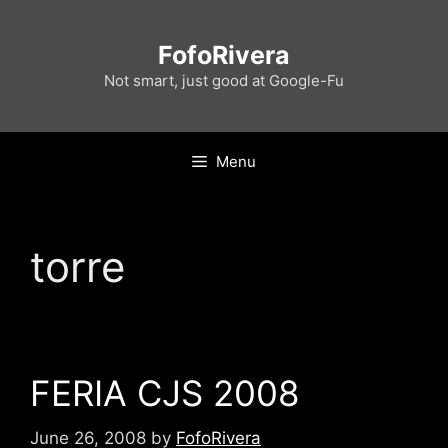
Skip
to
FofoRivera
content
Not smart, just good at Google-Fu
Menu
torre
FERIA CJS 2008
June 26, 2008
by
FofoRivera