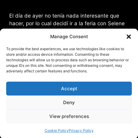
El día de ayer no tenía nada interesante que
hacer, por lo cual decidí ir a la feria con Selene
y aquí están algunas fotos de los hechos… Este
Manage Consent
pobre individuo no estaba siendo electrocutado
sino que se pego en el dedito del pie
To provide the best experiences, we use technologies like cookies to
izquierdo… yo también hago esa cara. pasamos
store and/or access device information. Consenting to these
technologies will allow us to process data such as browsing behavior or
a la violencia en …
Read more
unique IDs on this site. Not consenting or withdrawing consent, may
adversely affect certain features and functions.
Categories
Comico
,
Mi Ciudad
,
Uncategorized
Accept
Tags
feria
,
gay
,
Mi Ciudad
,
muerto
,
torre
Leave a comment
Deny
View preferences
© 2026 FofoRivera
• Built with
GeneratePress
Cookie Policy
Privacy Policy