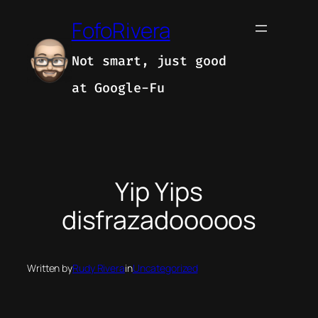
Skip
FofoRivera
to
content
Not smart, just good
at Google-Fu
Yip Yips
disfrazadooooos
Written by
Rudy Rivera
in
Uncategorized