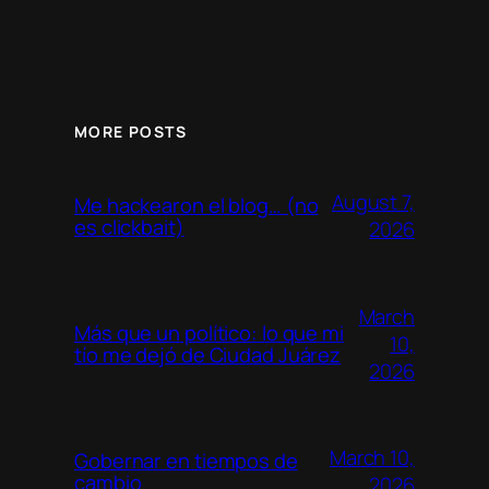
MORE POSTS
August 7,
Me hackearon el blog… (no
es clickbait)
2026
March
Más que un político: lo que mi
10,
tío me dejó de Ciudad Juárez
2026
March 10,
Gobernar en tiempos de
cambio
2026