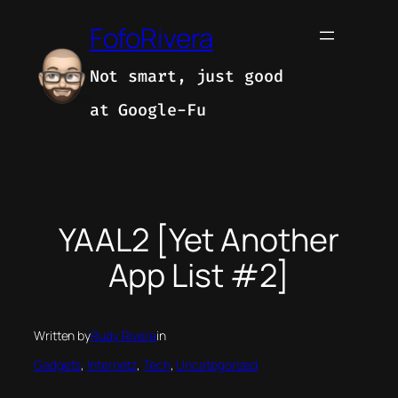
Skip
FofoRivera
to
content
Not smart, just good
at Google-Fu
YAAL2 [Yet Another
App List #2]
Written by
Rudy Rivera
in
Gadgets
, 
Internetz
, 
Tech
, 
Uncategorized