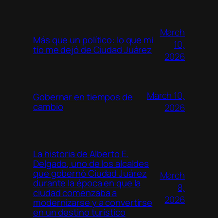
March
Más que un político: lo que mi
10,
tío me dejó de Ciudad Juárez
2026
March 10,
Gobernar en tiempos de
cambio
2026
La historia de Alberto E.
Delgado, uno de los alcaldes
que gobernó Ciudad Juárez
March
durante la época en que la
8,
ciudad comenzaba a
2026
modernizarse y a convertirse
en un destino turístico