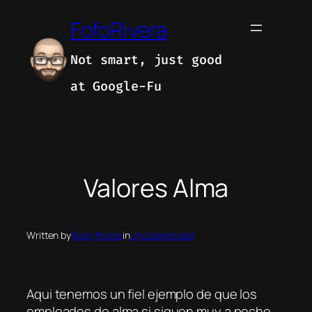
Skip
FofoRivera
to
content
Not smart, just good
at Google-Fu
Valores Alma
Written by
Rudy Rivera
in
Uncategorized
Aqui tenemos un fiel ejemplo de que los
empleados de alma si siguen muy a pecho