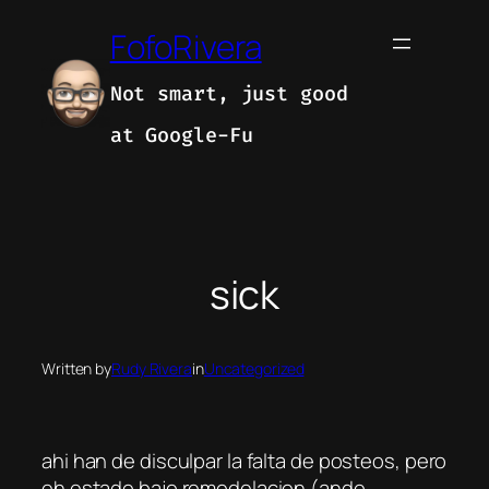
Skip
FofoRivera
to
content
Not smart, just good
at Google-Fu
sick
Written by
Rudy Rivera
in
Uncategorized
ahi han de disculpar la falta de posteos, pero
eh estado bajo remodelacion (ando