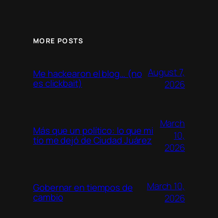
MORE POSTS
August 7,
Me hackearon el blog… (no
es clickbait)
2026
March
Más que un político: lo que mi
10,
tío me dejó de Ciudad Juárez
2026
March 10,
Gobernar en tiempos de
cambio
2026