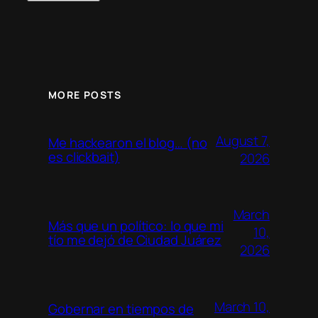
MORE POSTS
August 7,
Me hackearon el blog… (no
es clickbait)
2026
March
Más que un político: lo que mi
10,
tío me dejó de Ciudad Juárez
2026
March 10,
Gobernar en tiempos de