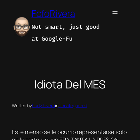
Skip
FofoRivera
to
content
Not smart, just good
at Google-Fu
Idiota Del MES
Written by
Rudy Rivera
in
Uncategorized
Este menso se le ocurrio representarse solo
en la corte y pues ERA TANTA LA PRESION