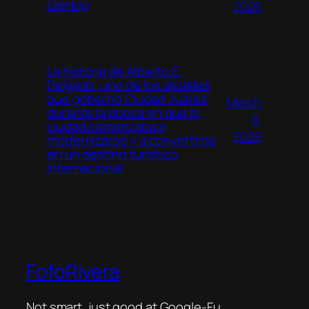
cambio
2026
La historia de Alberto E.
Delgado, uno de los alcaldes
que gobernó Ciudad Juárez
March
durante la época en que la
8,
ciudad comenzaba a
2026
modernizarse y a convertirse
en un destino turístico
internacional.
FofoRivera
Not smart, just good at Google-Fu