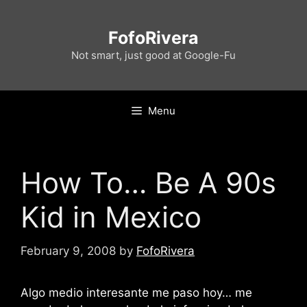
Skip
to
FofoRivera
content
Not smart, just good at Google-Fu
Menu
How To… Be A 90s
Kid in Mexico
February 9, 2008
by
FofoRivera
Algo medio interesante me paso hoy… me