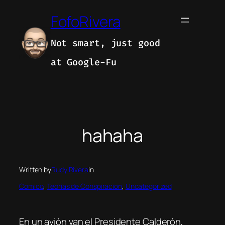
Skip
FofoRivera
to
content
Not smart, just good
at Google-Fu
hahaha
Written by
Rudy Rivera
in
Comico
, 
Teorias de Conspiracion
, 
Uncategorized
En un avión van el Presidente Calderón,