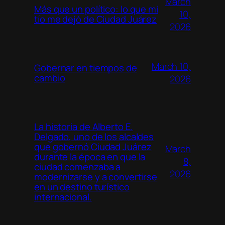
March
Más que un político: lo que mi
10,
tío me dejó de Ciudad Juárez
2026
March 10,
Gobernar en tiempos de
cambio
2026
La historia de Alberto E.
Delgado, uno de los alcaldes
que gobernó Ciudad Juárez
March
durante la época en que la
8,
ciudad comenzaba a
2026
modernizarse y a convertirse
en un destino turístico
internacional.