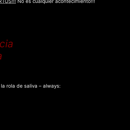
TOS!!!
No es cualquier acontecimiento!!!
cia
a
a rola de saliva – always: