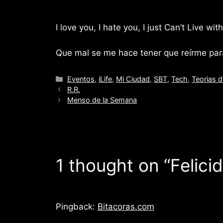
I love you, I hate you, I just Can’t Live wi
Que mal se me hace tener que reírme para 
Categories
Eventos
,
iLife
,
Mi Ciudad
,
SBT
,
Tech
,
Teorias 
R.R.
Menso de la Semana
1 thought on “Felic
Pingback:
Bitacoras.com