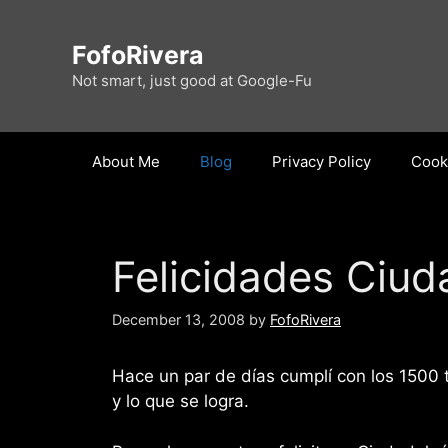
Skip
to
FofoRivera
content
Not smart, just good at Google-Fu
About Me
Blog
Privacy Policy
Cooki
Felicidades Ciud
December 13, 2008
by
FofoRivera
Hace un par de días cumplí con los 1500 t
y lo que se logra.