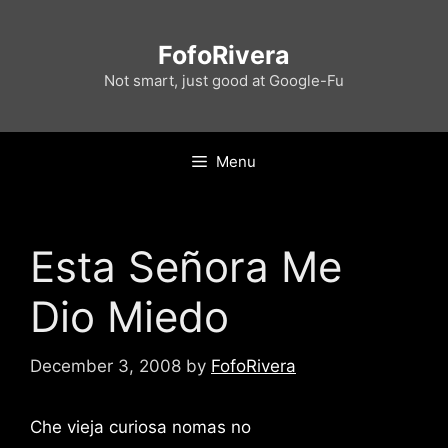
Skip
to
FofoRivera
content
Not smart, just good at Google-Fu
Menu
Esta Señora Me
Dio Miedo
December 3, 2008
by
FofoRivera
Che vieja curiosa nomas no