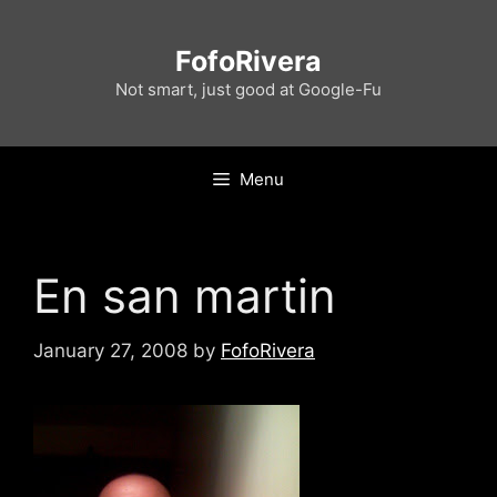
Skip
to
FofoRivera
content
Not smart, just good at Google-Fu
Menu
En san martin
January 27, 2008
by
FofoRivera