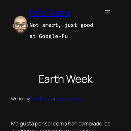
Skip
FofoRivera
to
content
Not smart, just good
at Google-Fu
Earth Week
Written by
Rudy Rivera
in
Uncategorized
Me gusta pensar como han cambiado los
tiempos eh aqui como nos hemos