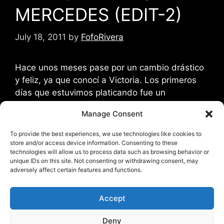
MERCEDES (EDIT-2)
July 18, 2011
by
FofoRivera
Hace unos meses pase por un cambio drástico
y feliz, ya que conocí a Victoria. Los primeros
días que estuvimos platicando fue un
intercambio extremo de información, de gustos,
Manage Consent
de tips, en fin de muchas cosas que nos
gustaron uno del otro. Entre tantas cosas me
To provide the best experiences, we use technologies like cookies to
llamo la atención una caja que vi en alguna …
store and/or access device information. Consenting to these
technologies will allow us to process data such as browsing behavior or
Read more
unique IDs on this site. Not consenting or withdrawing consent, may
adversely affect certain features and functions.
Categories
iLife
,
Uncategorized
Accept
Tags
franck
,
free
,
paz
,
peace
,
priority
2 Comments
Deny