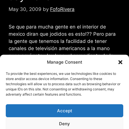
May 30, 2009
by
FofoRivera
Se que para mucha gente en el interior de
mexico diran que jodidos es esto!?? Pero para
la gente que tenemos la facilidad de tener
canales de televisión americanos a la mano
pues aquí esta. Jay leno, el comediante de la
Manage Consent
barbilla pronunciada…(en verdad parece que
tiene un codo en vez de barbilla ) tras …
Read
To provide the best experiences, we use technologies like cookies to
more
store and/or access device information. Consenting to these
technologies will allow us to process data such as browsing behavior or
unique IDs on this site. Not consenting or withdrawing consent, may
Categories
Eventos
,
SBT
,
Uncategorized
adversely affect certain features and functions.
Tags
Conan
,
Funny
,
Jay Leno
,
Last Night
,
NBC
,
Accept
Tonight Show
2 Comments
Deny