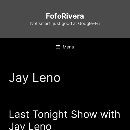
Skip
to
FofoRivera
content
Not smart, just good at Google-Fu
Menu
Jay Leno
Last Tonight Show with
Jay Leno