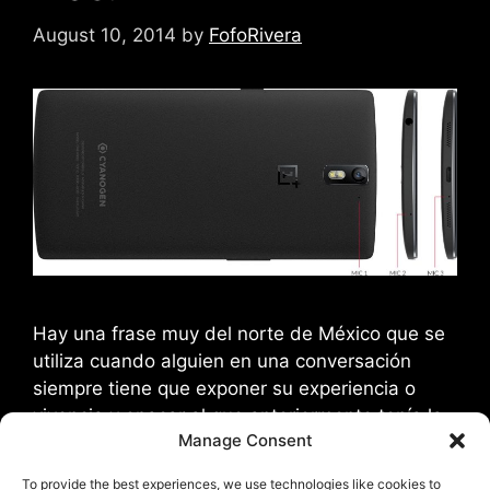
August 10, 2014
by
FofoRivera
Hay una frase muy del norte de México que se
utiliza cuando alguien en una conversación
siempre tiene que exponer su experiencia o
vivencia y opacar al que anteriormente tenía la
Manage Consent
palabra y esa frase es “UY SI ESTE ES EL UNO
MAS!” y esto se usa de forma despectiva ya
To provide the best experiences, we use technologies like cookies to