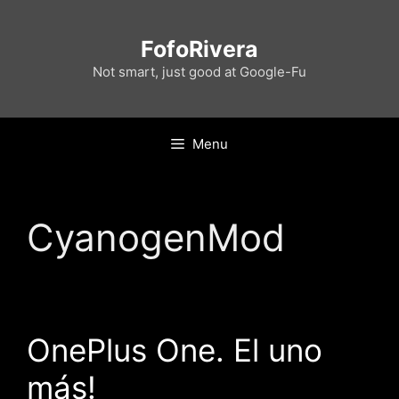
Skip
to
FofoRivera
content
Not smart, just good at Google-Fu
Menu
CyanogenMod
OnePlus One. El uno
más!