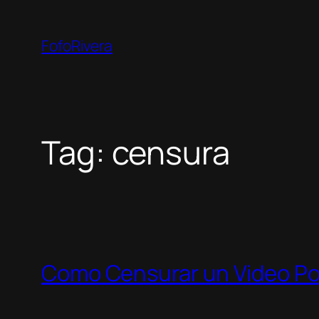
Skip
to
FofoRivera
content
Tag:
censura
Como Censurar un Video P