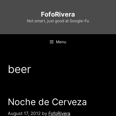
Skip
to
FofoRivera
content
Not smart, just good at Google-Fu
Menu
beer
Noche de Cerveza
August 17, 2012
by
FofoRivera